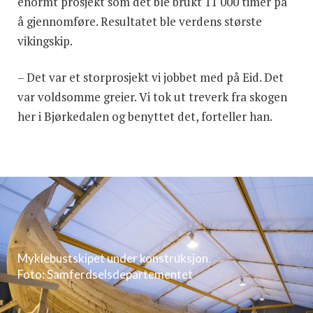
enormt prosjekt som det ble brukt 11 000 timer på
å gjennomføre. Resultatet ble verdens største
vikingskip.
– Det var et storprosjekt vi jobbet med på Eid. Det
var voldsomme greier. Vi tok ut treverk fra skogen
her i Bjørkedalen og benyttet det, forteller han.
Myklebustskipet under konstruksjon.
Foto: Samferdselsdepartementet