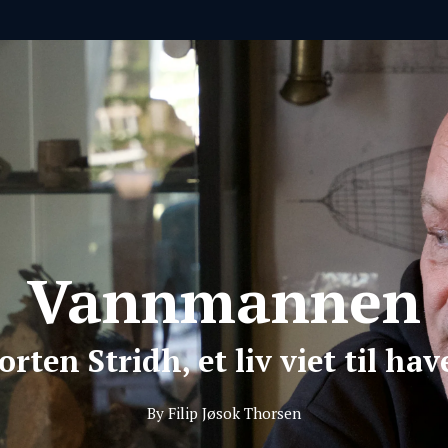
Vannmannen
rten Stridh, et liv viet til hav
By Filip Jøsok Thorsen